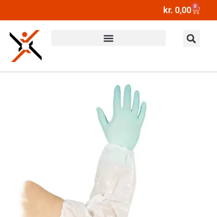
0
kr.
0,00