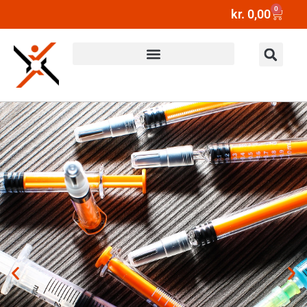
0
kr.
0,00