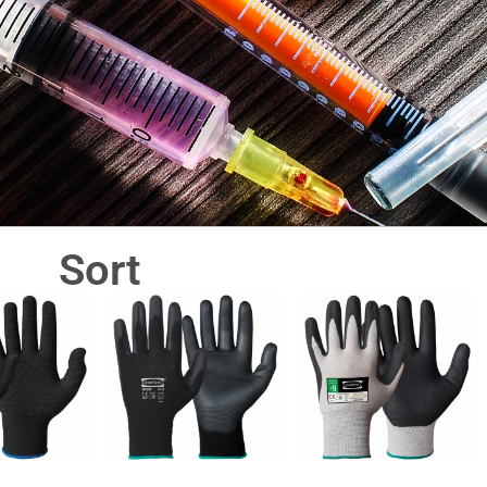
Sort
 Effektive handsker mod Nå
icerede Handsker. Find effektive handsker mod nålefare og
sikrer maksimal beskyttelse mod stikuheld.
Få fingrene i beskyttende handsker