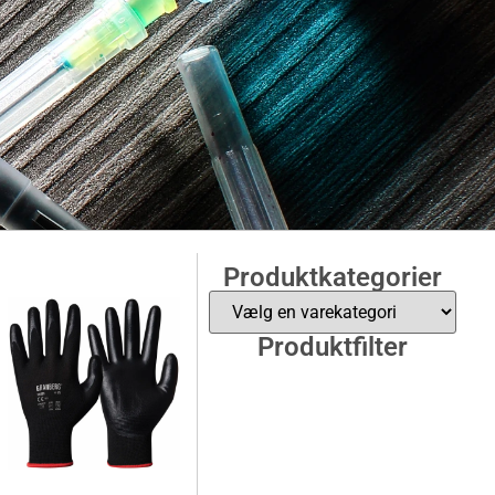
Produktkategorier
lefare og Kanyler
Produktfilter
 kanyler. Vores ASTM F2878 certificerede handsker