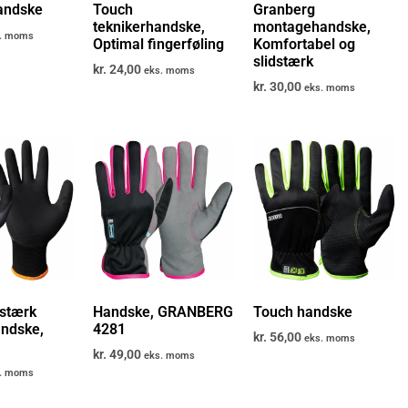
handske
Touch
Granberg
teknikerhandske,
montagehandske,
. moms
Optimal fingerføling
Komfortabel og
slidstærk
kr.
24,00
eks. moms
kr.
30,00
eks. moms
dstærk
Handske, GRANBERG
Touch handske
andske,
4281
kr.
56,00
eks. moms
kr.
49,00
eks. moms
. moms