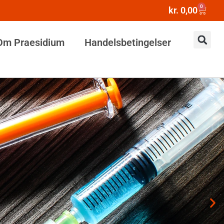
0
kr.
0,00
Om Praesidium
Handelsbetingelser