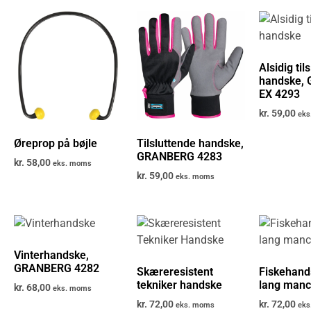
Alsidig til
handske,
EX 4293
kr.
59,00
eks
Øreprop på bøjle
Tilsluttende handske,
GRANBERG 4283
kr.
58,00
eks. moms
kr.
59,00
eks. moms
Vinterhandske,
GRANBERG 4282
Skæreresistent
Fiskehan
tekniker handske
lang manc
kr.
68,00
eks. moms
kr.
72,00
kr.
72,00
eks. moms
eks