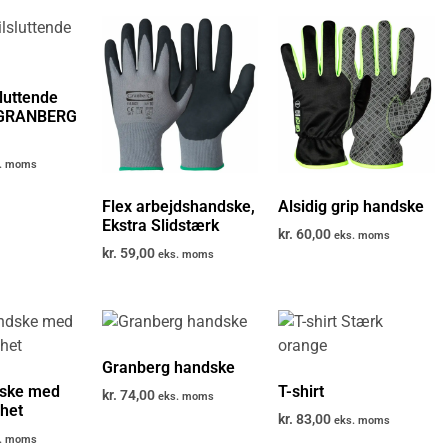
sluttende
 GRANBERG
. moms
Flex arbejdshandske,
Alsidig grip handske
Ekstra Slidstærk
kr.
60,00
eks. moms
kr.
59,00
eks. moms
Granberg handske
dske med
T-shirt
kr.
74,00
eks. moms
het
kr.
83,00
eks. moms
. moms