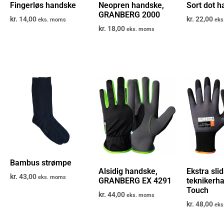
Fingerløs handske
Neopren handske,
Sort dot 
GRANBERG 2000
kr.
14,00
kr.
22,00
eks. moms
eks
kr.
18,00
eks. moms
Bambus strømpe
Alsidig handske,
Ekstra sli
kr.
43,00
eks. moms
GRANBERG EX 4291
teknikerh
Touch
kr.
44,00
eks. moms
kr.
48,00
eks