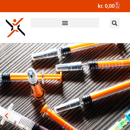
0
kr.
0,00