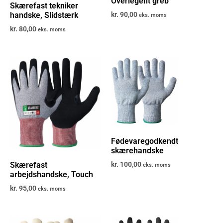
Overlegent greb
Skærefast tekniker
handske, Slidstærk
kr.
90,00
eks. moms
kr.
80,00
eks. moms
Fødevaregodkendt
skærehandske
Skærefast
kr.
100,00
eks. moms
arbejdshandske, Touch
kr.
95,00
eks. moms