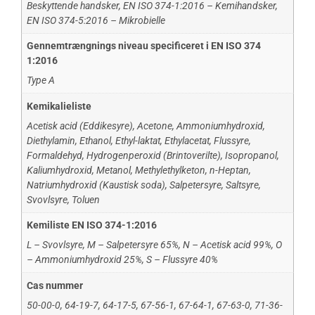
Beskyttende handsker
,
EN ISO 374-1:2016 – Kemihandsker
,
EN ISO 374-5:2016 – Mikrobielle
Gennemtrængnings niveau specificeret i EN ISO 374
1:2016
Type A
Kemikalieliste
Acetisk acid (Eddikesyre)
,
Acetone
,
Ammoniumhydroxid
,
Diethylamin
,
Ethanol
,
Ethyl-laktat
,
Ethylacetat
,
Flussyre
,
Formaldehyd
,
Hydrogenperoxid (Brintoverilte)
,
Isopropanol
,
Kaliumhydroxid
,
Metanol
,
Methylethylketon
,
n-Heptan
,
Natriumhydroxid (Kaustisk soda)
,
Salpetersyre
,
Saltsyre
,
Svovlsyre
,
Toluen
Kemiliste EN ISO 374-1:2016
L – Svovlsyre
,
M – Salpetersyre 65%
,
N – Acetisk acid 99%
,
O
– Ammoniumhydroxid 25%
,
S – Flussyre 40%
Cas nummer
50-00-0
,
64-19-7
,
64-17-5
,
67-56-1
,
67-64-1
,
67-63-0
,
71-36-