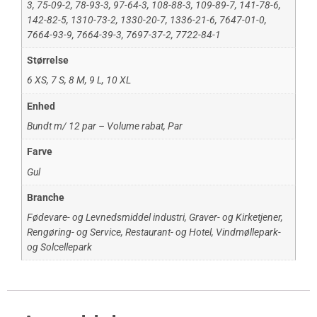
3
,
75-09-2
,
78-93-3
,
97-64-3
,
108-88-3
,
109-89-7
,
141-78-6
,
142-82-5
,
1310-73-2
,
1330-20-7
,
1336-21-6
,
7647-01-0
,
7664-93-9
,
7664-39-3
,
7697-37-2
,
7722-84-1
Størrelse
6 XS
,
7 S
,
8 M
,
9 L
,
10 XL
Enhed
Bundt m/ 12 par – Volume rabat
,
Par
Farve
Gul
Branche
Fødevare- og Levnedsmiddel industri
,
Graver- og Kirketjener
,
Rengøring- og Service
,
Restaurant- og Hotel
,
Vindmøllepark-
og Solcellepark