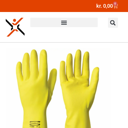
0
kr.
0,00