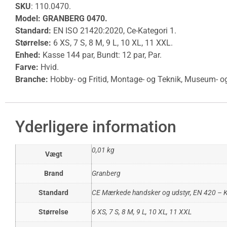
SKU
:
110.0470
.
Model: GRANBERG 0470.
Standard:
EN ISO 21420:2020, Ce-Kategori 1.
Størrelse:
6 XS, 7 S, 8 M, 9 L, 10 XL, 11 XXL.
Enhed:
Kasse 144 par, Bundt: 12 par, Par.
Farve:
Hvid.
Branche:
Hobby- og Fritid, Montage- og Teknik, Museum- og
Yderligere information
0,01 kg
Vægt
Brand
Granberg
Standard
CE Mærkede handsker og udstyr
,
EN 420 – 
Størrelse
6 XS
,
7 S
,
8 M
,
9 L
,
10 XL
,
11 XXL