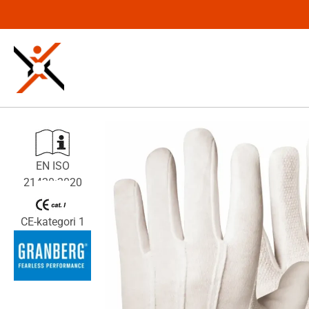
EN ISO
21420:2020
CE-kategori 1