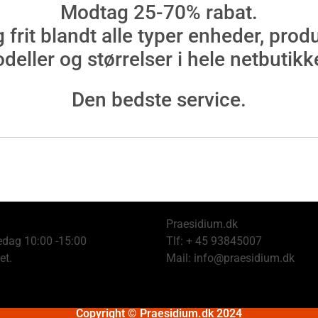
Modtag 25-70% rabat.
 frit blandt alle typer enheder, produ
deller og størrelser i hele netbutikk
Den bedste service.
Praesidium.dk
dag 10:00 -15:00
Tlf: + 45 93845007
et.
Mail: info@praesidium.dk
Copyright © Praesidium.dk 2024