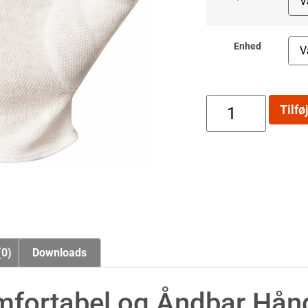
Enhed
Tilføj
(0)
Downloads
fortabel og Åndbar Hånd