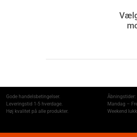
Vælg
mo
Gode handelsbetingelser.
Åbningstider:
Leveringstid 1-5 hverdage.
Mandag – Fre
Høj kvalitet på alle produkter.
Weekend lukk