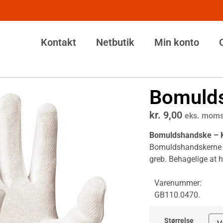
Kontakt
Netbutik
Min konto
Bomulds
kr.
9,00
eks. mom
Bomuldshandske – K
Bomuldshandskerne
greb. Behagelige at h
Varenummer:
GB110.0470.
Størrelse