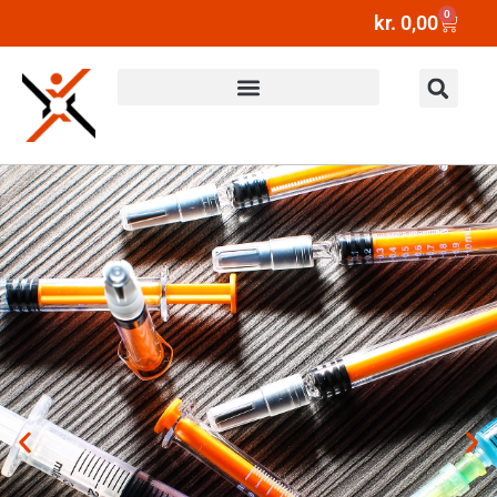
0
kr.
0,00