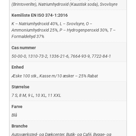
(Brintoverilte)
,
Natriumhydroxid (Kaustisk soda)
,
Svovlsyre
Kemiliste EN ISO 374-1:2016
K – Natriumhydroxid 40%
,
L – Svovlsyre
,
O –
Ammoniumhydroxid 25%
,
P – Hydrogenperoxid 30%
,
T –
Formaldehyd 37%
Cas nummer
50-00-0
,
1310-73-2
,
1336-21-6
,
7664-93-9
,
7722-84-1
Enhed
Æske 100 stk.
,
Kasse m/10 æsker – 25% Rabat
Størrelse
7 S
,
8 M
,
9 L
,
10 XL
,
11 XXL
Farve
Blå
Branche
Autoværksted- og Dækcenter
,
Butik- og Café
,
Bygge- og