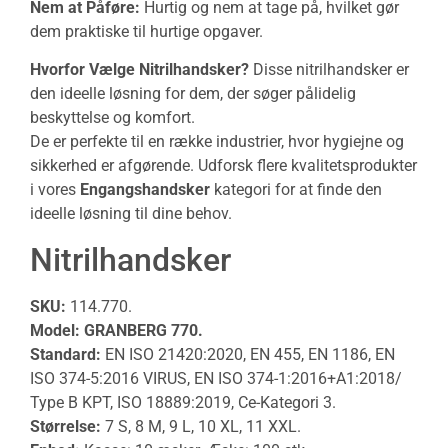
Nem at Påføre:
Hurtig og nem at tage på, hvilket gør
dem praktiske til hurtige opgaver.
Hvorfor Vælge Nitrilhandsker?
Disse nitrilhandsker er
den ideelle løsning for dem, der søger pålidelig
beskyttelse og komfort.
De er perfekte til en række industrier, hvor hygiejne og
sikkerhed er afgørende. Udforsk flere kvalitetsprodukter
i vores
Engangshandsker
kategori for at finde den
ideelle løsning til dine behov.
Nitrilhandsker
SKU:
114.770
.
Model: GRANBERG 770.
Standard:
EN ISO 21420:2020, EN 455, EN 1186, EN
ISO 374-5:2016 VIRUS, EN ISO 374-1:2016+A1:2018/
Type B KPT, ISO 18889:2019, Ce-Kategori 3.
Størrelse:
7 S, 8 M, 9 L, 10 XL, 11 XXL.