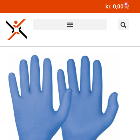
0
kr.
0,00