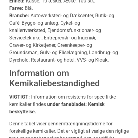
Enhed:
Kasse: 10 æsker, Æske: 100 stk.
Farve:
Blå.
Branche:
Autoværksted- og Dækcenter, Butik- og
Café, Bygge- og anlæg, Cykel- og
knallertværksted, Ejendomsfunktionær- og
Servicetekniker, Entreprenør- og Ingeniør,
Graver- og Kirketjener, Greenkeeper- og
Groundsman, Gulv- og Fliselægning, Landbrug- og
Dyrehold, Restaurant- og hotel, VVS- og Kloak
.
Information om
Kemikaliebestandighed
VIGTIGT:
Information om resistens for specifikke
kemikalier findes
under fanebladet: Kemisk
beskyttelse.
Denne tabel viser gennemtrængningstiderne for
forskellige kemikalier. Det er vigtigt at vælge den rigtige